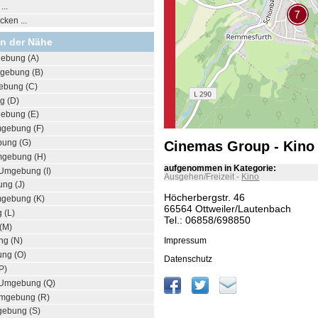
..
ken ...
in der Nähe
ebung (A)
gebung (B)
ebung (C)
g (D)
ebung (E)
mgebung (F)
ung (G)
Cinemas Group - Kino 
mgebung (H)
aufgenommen in Kategorie:
Umgebung (I)
Ausgehen/Freizeit
-
Kino
ng (J)
Höcherbergstr. 46
mgebung (K)
66564 Ottweiler/Lautenbach
 (L)
Tel.: 06858/698850
(M)
Impressum
ng (N)
ng (O)
Datenschutz
P)
 Umgebung (Q)
mgebung (R)
ebung (S)