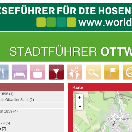
Karte
 1898 (1)
+
in Ottweiler Stadt (2)
-
on 1859 (4)
929 (6)
 (7)