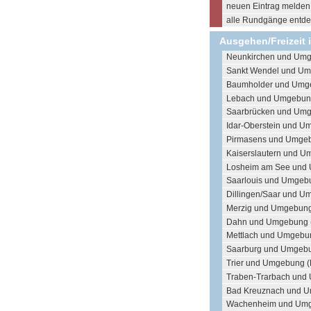
neuen Eintrag melden .
alle Rundgänge entdec
Ausgehen/Freizeit 
Neunkirchen und Umg
Sankt Wendel und Um
Baumholder und Umg
Lebach und Umgebun
Saarbrücken und Umg
Idar-Oberstein und U
Pirmasens und Umgeb
Kaiserslautern und U
Losheim am See und 
Saarlouis und Umgebu
Dillingen/Saar und U
Merzig und Umgebung
Dahn und Umgebung 
Mettlach und Umgebu
Saarburg und Umgebu
Trier und Umgebung (
Traben-Trarbach und
Bad Kreuznach und U
Wachenheim und Umg