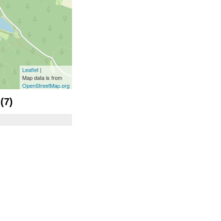
Leaflet
|
Map data is from
OpenStreetMap.org
(7)