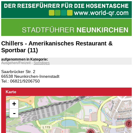
Chillers - Amerikanisches Restaurant &
Sportbar (11)
aufgenommen in Kategorie:
Ausgehen/Freizeit
-
Sonstiges
Saarbrücker Str. 2
66538 Neunkirchen-Innenstadt
Tel.: 06821/9206750
Karte
+
-