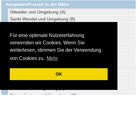
Ausgehen/Freizeit in der Nähe
Ottweiler und Umgebung (A)
Sankt Wendel und Umgebung (B)
Saarbrücken und Umgebung (C)
Lebach und Umgebung (D)
Für eine optimale Nutzererfahrung
Saarlouis und Umgebung (E)
verwenden wir Cookies. Wenn Sie
Dillingen/Saar und Umgebung (F)
weiterlesen, stimmen Sie der Verwendung
Baumholder und Umgebung (G)
von Cookies zu.
Mehr
Losheim am See und Umgebung (H)
Pirmasens und Umgebung (I)
OK
Merzig und Umgebung (J)
Idar-Oberstein und Umgebung (K)
Mettlach und Umgebung (L)
Kaiserslautern und Umgebung (M)
Dahn und Umgebung (N)
Saarburg und Umgebung (O)
Trier und Umgebung (P)
Traben-Trarbach und Umgebung (Q)
Landau und Umgebung (R)