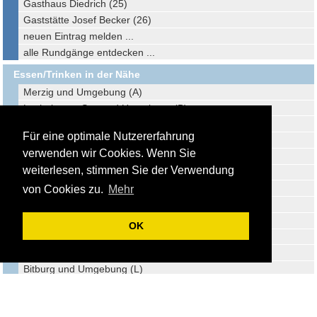
Gasthaus Diedrich (25)
Gaststätte Josef Becker (26)
neuen Eintrag melden ...
alle Rundgänge entdecken ...
Essen/Trinken in der Nähe
Merzig und Umgebung (A)
Losheim am See und Umgebung (B)
Saarburg und Umgebung (C)
Für eine optimale Nutzererfahrung
Dillingen/Saar und Umgebung (D)
verwenden wir Cookies. Wenn Sie
Saarlouis und Umgebung (E)
weiterlesen, stimmen Sie der Verwendung
Lebach und Umgebung (F)
Trier und Umgebung (G)
von Cookies zu.
Mehr
Sankt Wendel und Umgebung (H)
Saarbrücken und Umgebung (I)
OK
Ottweiler und Umgebung (J)
Neunkirchen und Umgebung (K)
Bitburg und Umgebung (L)
Baumholder und Umgebung (M)
Wittlich und Umgebung (N)