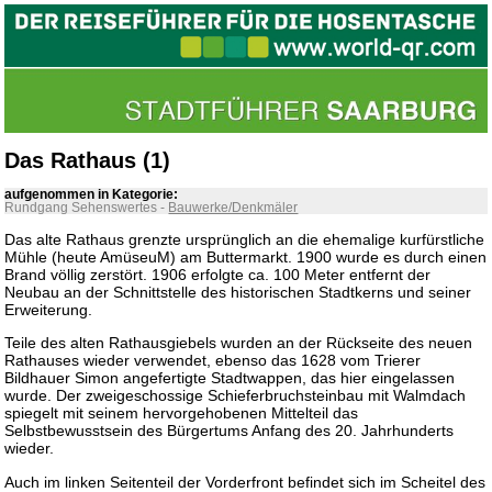
Das Rathaus (1)
aufgenommen in Kategorie:
Rundgang Sehenswertes
-
Bauwerke/Denkmäler
Das alte Rathaus grenzte ursprünglich an die ehemalige kurfürstliche
Mühle (heute AmüseuM) am Buttermarkt. 1900 wurde es durch einen
Brand völlig zerstört. 1906 erfolgte ca. 100 Meter entfernt der
Neubau an der Schnittstelle des historischen Stadtkerns und seiner
Erweiterung.
Teile des alten Rathausgiebels wurden an der Rückseite des neuen
Rathauses wieder verwendet, ebenso das 1628 vom Trierer
Bildhauer Simon angefertigte Stadtwappen, das hier eingelassen
wurde. Der zweigeschossige Schieferbruchsteinbau mit Walmdach
spiegelt mit seinem hervorgehobenen Mittelteil das
Selbstbewusstsein des Bürgertums Anfang des 20. Jahrhunderts
wieder.
Auch im linken Seitenteil der Vorderfront befindet sich im Scheitel des