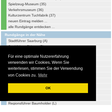
Spielzeug-Museum (35)
Verkehrsmuseum (36)
Kulturzentrum Tuchfabrik (37)
neuen Eintrag melden ...
alle Rundgänge entdecken ...
Rundgänge in der Nähe
Stadtführer Saarburg (A)
Stadtführer Bitburg (B)
Reiseführer Losheim am See (C)
Für eine optimale Nutzererfahrung
Stadtführer Mettlach (D)
verwenden wir Cookies. Wenn Sie
Stadtführer Wittlich (E)
weiterlesen, stimmen Sie der Verwendung
Stadtführer Merzig (F)
Stadtführer Traben-Trarbach (G)
von Cookies zu.
Mehr
Stadtführer Lebach (H)
Stadtführer Dillingen/Saar (I)
OK
Stadtführer Idar Oberstein (J)
Stadtführer Sankt Wendel (K)
Regionsführer Baumholder (L)
Stadtführer Saarlouis (M)