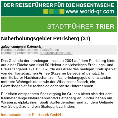
Naherholungsgebiet Petrisberg (31)
aufgenommen in Kategorie:
Rundgang Sehenswertes
-
Parks/Gärten
Rundgang Sehenswertes
-
Natur/Aussichtspunkte
Das Gelände der Landesgartenschau 2004 auf dem Petrisberg bietet
auf einer Fläche von rund 50 Hektar ein vielseitiges Erholungs- und
Freizeitangebot. Bis 1999 wurde das Areal des heutigen "Petrisparks"
von der französischen Armee (Kaserne Belvédère) genutzt. In
unmittelbarer Nachbarschaft zum Naherholungsgebiet entstanden
mehrere Wohngebiete sowie der Wissenschaftspark, ein
Gewerbegebiet für technologieorientierte Unternehmen.
Für einen entspannten Spaziergang im Grünen bietet sich der acht
Kilometer lange Naturerlebnispfad Petrisberg an. Kinder haben am
Wasserspielplatz ihren Spaß. Außerdemdem sind auf dem Gelände
vier Spielplätze und ein Skatepark zu finden.
Internetauftritt der Petrispark GmbH