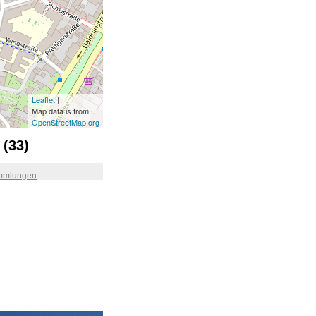
Leaflet
|
Map data is from
OpenStreetMap.org
(33)
mmlungen