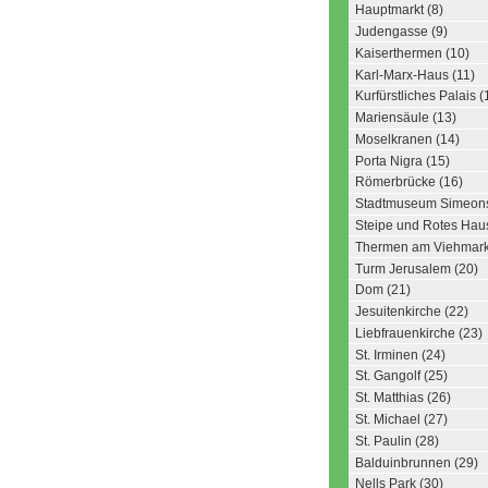
Hauptmarkt (8)
Judengasse (9)
Kaiserthermen (10)
Karl-Marx-Haus (11)
Kurfürstliches Palais (
Mariensäule (13)
Moselkranen (14)
Porta Nigra (15)
Römerbrücke (16)
Stadtmuseum Simeonst
Steipe und Rotes Haus
Thermen am Viehmarkt
Turm Jerusalem (20)
Dom (21)
Jesuitenkirche (22)
Liebfrauenkirche (23)
St. Irminen (24)
St. Gangolf (25)
St. Matthias (26)
St. Michael (27)
St. Paulin (28)
Balduinbrunnen (29)
Nells Park (30)