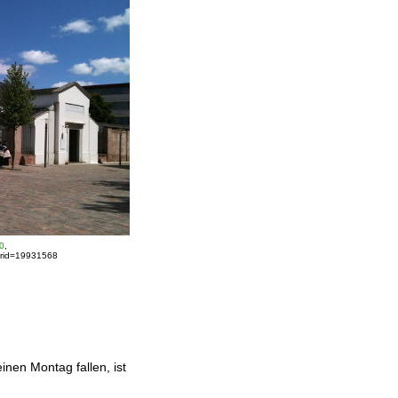
.0
,
urid=19931568
inen Montag fallen, ist