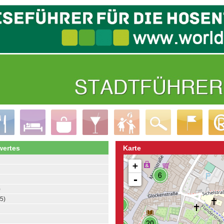
ertes
Karte
+
-
)
5)