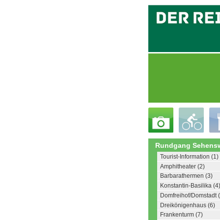
Rundgang Sehensw
Tourist-Information (1)
Amphitheater (2)
Barbarathermen (3)
Konstantin-Basilika (4
Domfreihof/Domstadt (
Dreikönigenhaus (6)
Frankenturm (7)