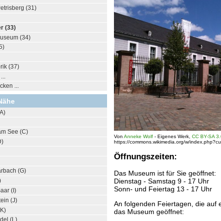
trisberg (31)
 (33)
useum (34)
5)
rik (37)
..
ken ...
Nähe
A)
am See (C)
Von
Anneke Wolf
-
Eigenes Werk
,
CC BY-SA 3
D)
https://commons.wikimedia.org/w/index.php?c
Öffnungszeiten:
arbach (G)
Das Museum ist für Sie geöffnet:
Dienstag - Samstag 9 - 17 Uhr
)
Sonn- und Feiertag 13 - 17 Uhr
aar (I)
ein (J)
An folgenden Feiertagen, die auf e
(K)
das Museum geöffnet:
del (L)