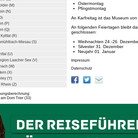
Ostermontag
lder (M)
Pfingstmontag
ein (N)
O)
An Karfreitag ist das Museum von 
en (P)
An folgenden Feiertagen bleibt 
en (Q)
geschlossen:
ylltal (R)
Weihnachten 24.-26. Dezembe
hmühlbach-Miesau (S)
Silvester 31. Dezember
Neujahr 01. Januar
ltal (U)
egion Laacher See (V)
Impressum
znach (W)
Datenschutz
tern (X)
ley (Y)
 Rhein (Z)
rnungsberechnung:
 am Dom Trier (33)