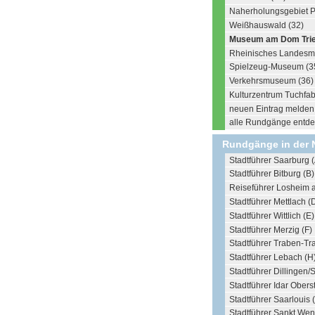
Naherholungsgebiet Pe
Weißhauswald (32)
Museum am Dom Trier
Rheinisches Landesm
Spielzeug-Museum (3
Verkehrsmuseum (36)
Kulturzentrum Tuchfab
neuen Eintrag melden .
alle Rundgänge entdec
Rundgänge in der 
Stadtführer Saarburg (
Stadtführer Bitburg (B)
Reiseführer Losheim 
Stadtführer Mettlach (
Stadtführer Wittlich (E)
Stadtführer Merzig (F)
Stadtführer Traben-Tr
Stadtführer Lebach (H
Stadtführer Dillingen/S
Stadtführer Idar Oberst
Stadtführer Saarlouis 
Stadtführer Sankt Wen