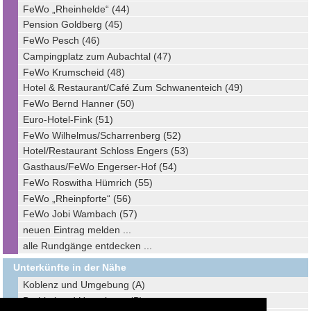
FeWo „Rheinhelde“ (44)
Pension Goldberg (45)
FeWo Pesch (46)
Campingplatz zum Aubachtal (47)
FeWo Krumscheid (48)
Hotel & Restaurant/Café Zum Schwanenteich (49)
FeWo Bernd Hanner (50)
Euro-Hotel-Fink (51)
FeWo Wilhelmus/Scharrenberg (52)
Hotel/Restaurant Schloss Engers (53)
Gasthaus/FeWo Engerser-Hof (54)
FeWo Roswitha Hümrich (55)
FeWo „Rheinpforte“ (56)
FeWo Jobi Wambach (57)
neuen Eintrag melden ...
alle Rundgänge entdecken ...
Unterkünfte in der Nähe
Koblenz und Umgebung (A)
Brohltal und Umgebung (B)