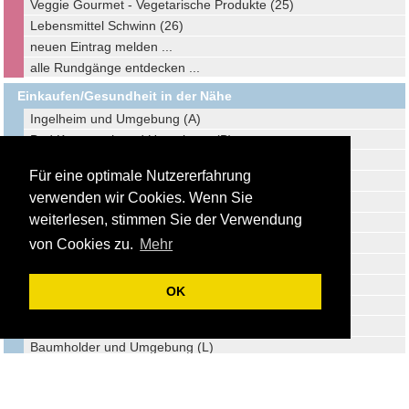
Veggie Gourmet - Vegetarische Produkte (25)
Lebensmittel Schwinn (26)
neuen Eintrag melden ...
alle Rundgänge entdecken ...
Einkaufen/Gesundheit in der Nähe
Ingelheim und Umgebung (A)
Bad Kreuznach und Umgebung (B)
Alzey und Umgebung (C)
Für eine optimale Nutzererfahrung
Idstein und Umgebung (D)
verwenden wir Cookies. Wenn Sie
Bad Ems und Umgebung (E)
weiterlesen, stimmen Sie der Verwendung
Limburg und Umgebung (F)
Koblenz und Umgebung (G)
von Cookies zu.
Mehr
Idar-Oberstein und Umgebung (H)
Montabaur und Umgebung (I)
OK
Darmstadt und Umgebung (J)
Traben-Trarbach und Umgebung (K)
Baumholder und Umgebung (L)
Kaiserslautern und Umgebung (M)
Bad Homburg und Umgebung (N)