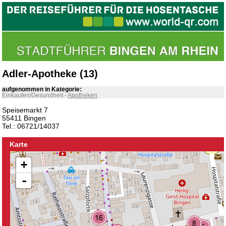
Adler-Apotheke (13)
aufgenommen in Kategorie:
Einkaufen/Gesundheit
-
Apotheken
Speisemarkt 7
55411 Bingen
Tel.: 06721/14037
Karte
+
-