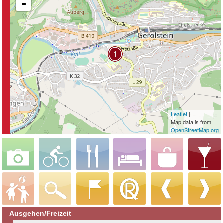
-
Leaflet
|
Map data is from
OpenStreetMap.org
Ausgehen/Freizeit