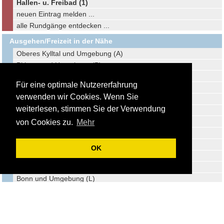
Hallen- u. Freibad (1)
neuen Eintrag melden ...
alle Rundgänge entdecken ...
Ausgehen/Freizeit in der Nähe
Oberes Kylltal und Umgebung (A)
Bitburg und Umgebung (B)
Wittlich und Umgebung (C)
Für eine optimale Nutzererfahrung
Mayen und Umgebung (D)
verwenden wir Cookies. Wenn Sie
Traben-Trarbach und Umgebung (E)
weiterlesen, stimmen Sie der Verwendung
Rheinbach und Umgebung (F)
Meckenheim und Umgebung (G)
von Cookies zu.
Mehr
Trier und Umgebung (H)
Wachtberg und Umgebung (I)
OK
Alfter und Umgebung (J)
Neuwied und Umgebung (K)
Bonn und Umgebung (L)
Bornheim und Umgebung (M)
Düren und Umgebung (N)
Koblenz und Umgebung (O)