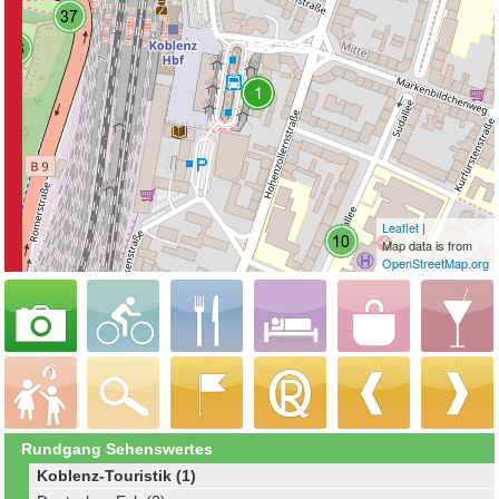
Leaflet
|
Map data is from
OpenStreetMap.org
Rundgang Sehenswertes
Koblenz-Touristik (1)