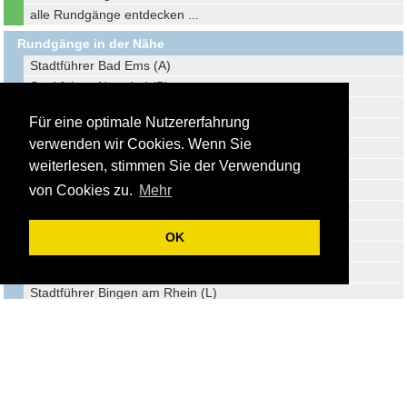
alle Rundgänge entdecken ...
Rundgänge in der Nähe
Stadtführer Bad Ems (A)
Stadtführer Neuwied (B)
Stadtführer Montabaur (C)
Für eine optimale Nutzererfahrung
Regionsführer VG Loreley (D)
verwenden wir Cookies. Wenn Sie
Regionsführer Wiedtal (E)
weiterlesen, stimmen Sie der Verwendung
Regionsführer Ferienregion Laacher See (F)
Stadtführer Mayen (G)
von Cookies zu.
Mehr
Regionsführer VG Brohltal (H)
Stadtführer Limburg (I)
OK
Stadtführer Hachenburg (J)
Regionsführer Wachtberg (K)
Stadtführer Bingen am Rhein (L)
Stadtführer Weilburg (M)
Idsteins historische Gebäude entdecken (N)
Idsteins Fachwerk entdecken (O)
Stadtführer Meckenheim (P)
Stadtführer Bonn (Q)