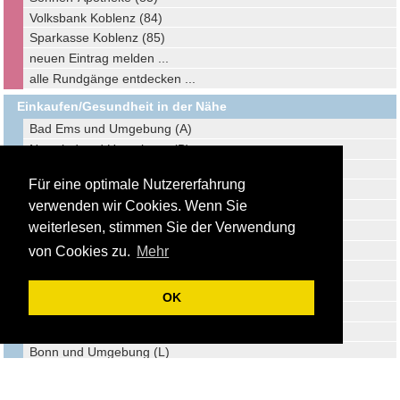
Volksbank Koblenz (84)
Sparkasse Koblenz (85)
neuen Eintrag melden ...
alle Rundgänge entdecken ...
Einkaufen/Gesundheit in der Nähe
Bad Ems und Umgebung (A)
Neuwied und Umgebung (B)
Montabaur und Umgebung (C)
Für eine optimale Nutzererfahrung
Mayen und Umgebung (D)
verwenden wir Cookies. Wenn Sie
Limburg und Umgebung (E)
weiterlesen, stimmen Sie der Verwendung
Hachenburg und Umgebung (F)
Wachtberg und Umgebung (G)
von Cookies zu.
Mehr
Weilburg und Umgebung (H)
Meckenheim und Umgebung (I)
OK
Idstein und Umgebung (J)
Bingen am Rhein und Umgebung (K)
Bonn und Umgebung (L)
Rheinbach und Umgebung (M)
Ingelheim und Umgebung (N)