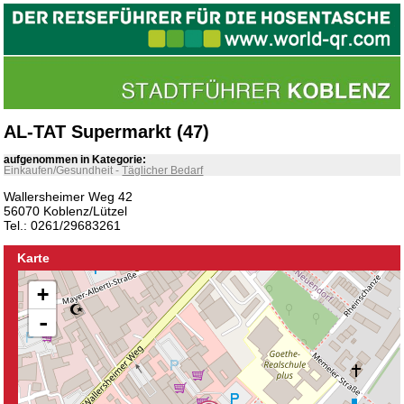
AL-TAT Supermarkt (47)
aufgenommen in Kategorie:
Einkaufen/Gesundheit
-
Täglicher Bedarf
Wallersheimer Weg 42
56070 Koblenz/Lützel
Tel.: 0261/29683261
Karte
+
-