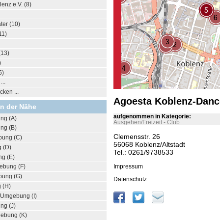
enz e.V. (8)
ter (10)
11)
(13)
)
5)
..
ken ...
Agoesta Koblenz-Dance
in der Nähe
aufgenommen in Kategorie:
ng (A)
Ausgehen/Freizeit
-
Club
ng (B)
Clemensstr. 26
bung (C)
56068 Koblenz/Altstadt
 (D)
Tel.: 0261/9738533
g (E)
Impressum
ebung (F)
bung (G)
Datenschutz
 (H)
 Umgebung (I)
ng (J)
ebung (K)