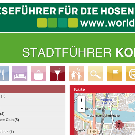
Karte
 (1)
+
-
)
(4)
ce Club (5)
thek (7)