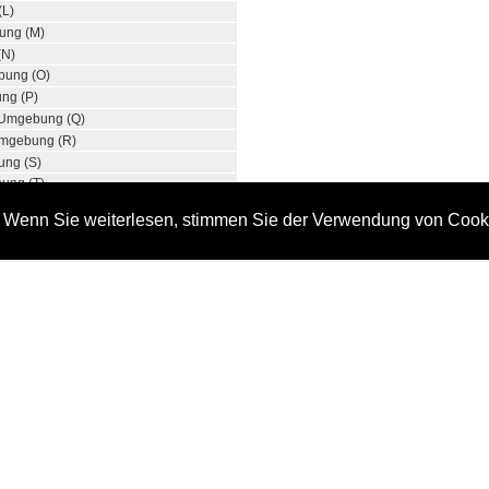
(L)
ung (M)
(N)
bung (O)
ng (P)
 Umgebung (Q)
mgebung (R)
ng (S)
ung (T)
 (U)
. Wenn Sie weiterlesen, stimmen Sie der Verwendung von Cook
g (V)
bung (W)
g (X)
(Y)
mgebung (Z)
rnungsberechnung:
goesta Koblenz-Dance Club (5)