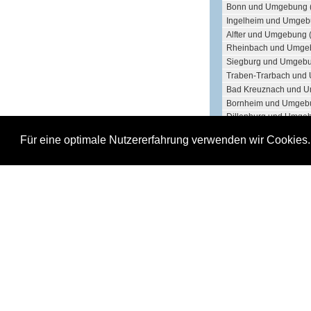
Bonn und Umgebung 
Ingelheim und Umgeb
Alfter und Umgebung 
Rheinbach und Umge
Siegburg und Umgebu
Traben-Trarbach und
Bad Kreuznach und U
Bornheim und Umgebu
Dillenburg und Umgeb
Siegen und Umgebung
Für eine optimale Nutzererfahrung verwenden wir Cookies
Wittlich und Umgebun
Gerolstein und Umge
Wetzlar und Umgebun
Brühl und Umgebung 
Idar-Oberstein und U
Ausgangspunkt der Entfe
Koblenz und Umgebung - A