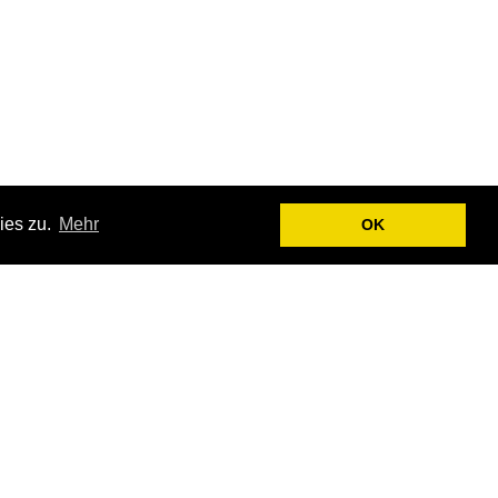
ies zu.
Mehr
OK