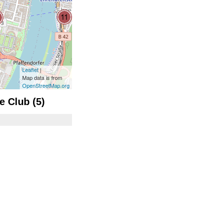
Leaflet
|
Map data is from
OpenStreetMap.org
 Club (5)