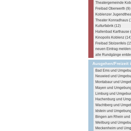
Theatergemeinde Kobl
Freibad Oberwerth (9)
Koblenzer Jugendthea
Theater Konradhaus (
Kulturfabrik (12)
Hallenbad Karthause 
Kinopolis Koblenz (14
Freibad Stolzenfels (1
neuen Eintrag melden .
alle Rundgänge entdec
Ausgehen/Freizeit 
Bad Ems und Umgebu
Neuwied und Umgebu
Montabaur und Umge
Mayen und Umgebung
Limburg und Umgebun
Hachenburg und Umg
Wachtberg und Umge
Idstein und Umgebung
Bingen am Rhein und
Weilburg und Umgebu
Meckenheim und Umg