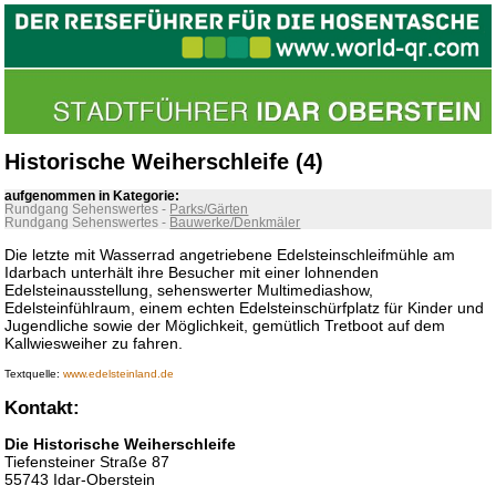
Historische Weiherschleife (4)
aufgenommen in Kategorie:
Rundgang Sehenswertes
-
Parks/Gärten
Rundgang Sehenswertes
-
Bauwerke/Denkmäler
Die letzte mit Wasserrad angetriebene Edelsteinschleifmühle am
Idarbach unterhält ihre Besucher mit einer lohnenden
Edelsteinausstellung, sehenswerter Multimediashow,
Edelsteinfühlraum, einem echten Edelsteinschürfplatz für Kinder und
Jugendliche sowie der Möglichkeit, gemütlich Tretboot auf dem
Kallwiesweiher zu fahren.
Textquelle:
www.edelsteinland.de
Kontakt:
Die Historische Weiherschleife
Tiefensteiner Straße 87
55743 Idar-Oberstein