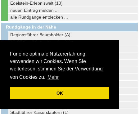
Edelstein-Erlebniswelt (13)
neuen Eintrag melden ...
alle Rundgänge entdecken ...
Rundgänge in der Nähe
Regionsführer Baumholder (A)
Stadtführer Traben-Trarbach (B)
Stadtführer Sankt Wendel (C)
Für eine optimale Nutzererfahrung
Stadtführer Ottweiler (D)
verwenden wir Cookies. Wenn Sie
Stadtführer Wittlich (E)
weiterlesen, stimmen Sie der Verwendung
Gemeindeführer Bruchmühlbach-Miesau (F)
Stadtführer Bad Kreuznach (G)
von Cookies zu.
Mehr
Stadtführer Neunkirchen (H)
Stadtführer Lebach (I)
OK
Reiseführer Losheim am See (J)
Stadtführer Trier (K)
Stadtführer Kaiserslautern (L)
Stadtführer Bingen am Rhein (M)
Stadtführer Saarburg (N)
Stadtführer Merzig (O)