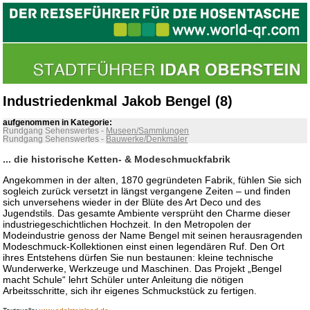
Industriedenkmal Jakob Bengel (8)
aufgenommen in Kategorie:
Rundgang Sehenswertes
-
Museen/Sammlungen
Rundgang Sehenswertes
-
Bauwerke/Denkmäler
... die historische Ketten- & Modeschmuckfabrik
Angekommen in der alten, 1870 gegründeten Fabrik, fühlen Sie sich
sogleich zurück versetzt in längst vergangene Zeiten – und finden
sich unversehens wieder in der Blüte des Art Deco und des
Jugendstils. Das gesamte Ambiente versprüht den Charme dieser
industriegeschichtlichen Hochzeit. In den Metropolen der
Modeindustrie genoss der Name Bengel mit seinen herausragenden
Modeschmuck-Kollektionen einst einen legendären Ruf. Den Ort
ihres Entstehens dürfen Sie nun bestaunen: kleine technische
Wunderwerke, Werkzeuge und Maschinen. Das Projekt „Bengel
macht Schule“ lehrt Schüler unter Anleitung die nötigen
Arbeitsschritte, sich ihr eigenes Schmuckstück zu fertigen.