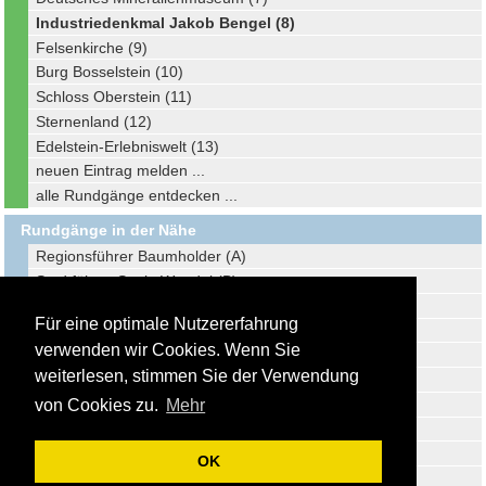
Industriedenkmal Jakob Bengel (8)
Felsenkirche (9)
Burg Bosselstein (10)
Schloss Oberstein (11)
Sternenland (12)
Edelstein-Erlebniswelt (13)
neuen Eintrag melden ...
alle Rundgänge entdecken ...
Rundgänge in der Nähe
Regionsführer Baumholder (A)
Stadtführer Sankt Wendel (B)
Stadtführer Traben-Trarbach (C)
Für eine optimale Nutzererfahrung
Stadtführer Ottweiler (D)
verwenden wir Cookies. Wenn Sie
Gemeindeführer Bruchmühlbach-Miesau (E)
weiterlesen, stimmen Sie der Verwendung
Stadtführer Bad Kreuznach (F)
Stadtführer Neunkirchen (G)
von Cookies zu.
Mehr
Stadtführer Kaiserslautern (H)
Stadtführer Lebach (I)
OK
Stadtführer Wittlich (J)