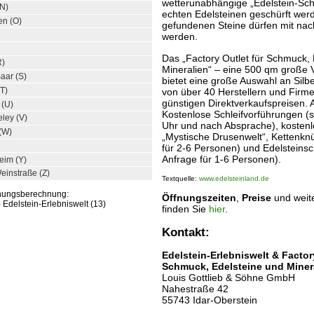
wetterunabhängige „Edelstein-Schü
(N)
echten Edelsteinen geschürft werd
en (O)
gefundenen Steine dürfen mit n
werden.
Das „Factory Outlet für Schmuck,
R)
Mineralien“ – eine 500 qm große 
Saar (S)
bietet eine große Auswahl an Sil
(T)
von über 40 Herstellern und Firm
günstigen Direktverkaufspreisen.
 (U)
Kostenlose Schleifvorführungen (
ley (V)
Uhr und nach Absprache), kosten
 (W)
„Mystische Drusenwelt“, Kettenkn
für 2-6 Personen) und Edelsteinsc
Anfrage für 1-6 Personen).
eim (Y)
instraße (Z)
Textquelle:
www.edelsteinland.de
rnungsberechnung:
Öffnungszeiten
,
Preise
und weit
- Edelstein-Erlebniswelt (13)
finden Sie
hier
.
Kontakt:
Edelstein-Erlebniswelt & Factor
Schmuck, Edelsteine und Miner
Louis Gottlieb & Söhne GmbH
Nahestraße 42
55743 Idar-Oberstein