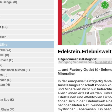
b Bengel (8)
)
t (13)
..
ken ...
Nähe
lder (A)
Edelstein-Erlebniswelt
del (B)
aufgenommen in Kategorie:
arbach (C)
Rundgang Sehenswertes
-
Museen/Sa
D)
... und Factory Outlet für Schm
hmühlbach-Miesau (E)
Mineralien
en (F)
nach (G)
In der europaweit einzigartig fanta
Ausstellungslandschaft können ko
tern (H)
und Mineralien nicht nur betracht
allen Sinnen erfasst werden. Um
Edelsteinen und effektvollen Lich
am See (K)
finden sich in der Erlebniswelt ein
nachgebildeten Naturwunderwerke
mystischen Fabelwesen. Ein besond
 Rhein (M)