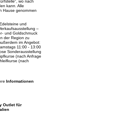
rfstelle“, wo nach
en kann. Alle
ach Hause genommen
 Edelsteine und
Verkaufsausstellung –
ber- und Goldschmuck
en der Region zu
 Außerdem im Angebot:
samstags 11:00 - 13:00
lose Sonderausstellung
üpfkurse (nach Anfrage
hleifkurse (nach
ere
Informationen
y Outlet für
alien