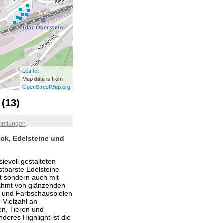
Leaflet
|
Map data is from
OpenStreetMap.org
 (13)
mmlungen
uck, Edelsteine und
sievoll gestalteten
stbarste Edelsteine
et sondern auch mit
rahmt von glänzenden
t- und Farbschauspielen
e Vielzahl an
n, Tieren und
eres Highlight ist die