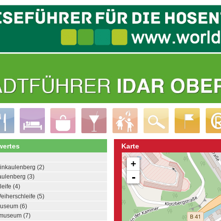
ertes
Karte
+
inkaulenberg (2)
-
aulenberg (3)
eife (4)
eiherschleife (5)
museum (6)
nmuseum (7)