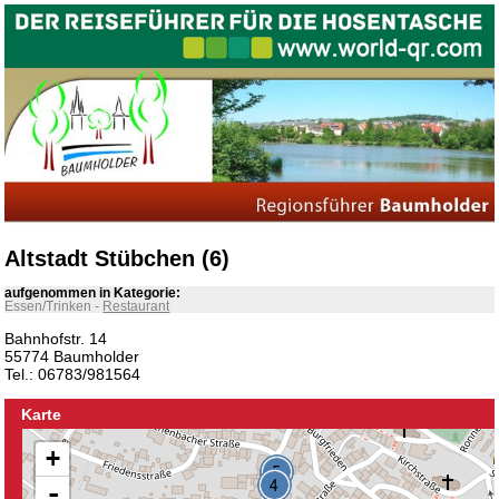
Altstadt Stübchen (6)
aufgenommen in Kategorie:
Essen/Trinken
-
Restaurant
Bahnhofstr. 14
55774 Baumholder
Tel.: 06783/981564
Karte
+
-