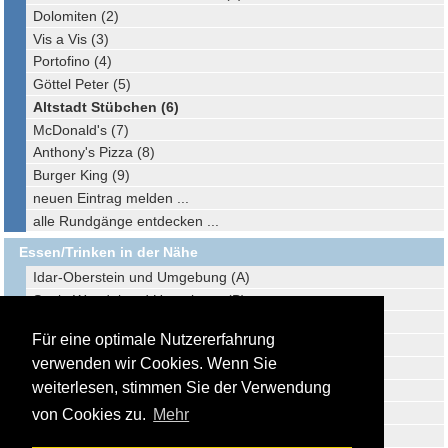
Dolomiten (2)
Vis a Vis (3)
Portofino (4)
Göttel Peter (5)
Altstadt Stübchen (6)
McDonald's (7)
Anthony's Pizza (8)
Burger King (9)
neuen Eintrag melden ...
alle Rundgänge entdecken ...
Essen/Trinken in der Nähe
Idar-Oberstein und Umgebung (A)
Sankt Wendel und Umgebung (B)
Ottweiler und Umgebung (C)
Für eine optimale Nutzererfahrung
Bruchmühlbach-Miesau und Umgebung (D)
verwenden wir Cookies. Wenn Sie
Neunkirchen und Umgebung (E)
weiterlesen, stimmen Sie der Verwendung
Kaiserslautern und Umgebung (F)
Lebach und Umgebung (G)
von Cookies zu.
Mehr
Traben-Trarbach und Umgebung (H)