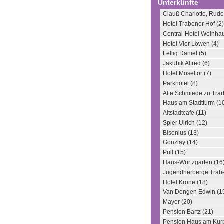
Unterkünfte
Clauß Charlotte, Rudol
Hotel Trabener Hof (2)
Central-Hotel Weinhau
Hotel Vier Löwen (4)
Lellig Daniel (5)
Jakubik Alfred (6)
Hotel Moseltor (7)
Parkhotel (8)
Alte Schmiede zu Trar
Haus am Stadtturm (1
Altstadtcafe (11)
Spier Ulrich (12)
Bisenius (13)
Gonzlay (14)
Prill (15)
Haus-Würtzgarten (16
Jugendherberge Trabe
Hotel Krone (18)
Van Dongen Edwin (1
Mayer (20)
Pension Bartz (21)
Pension Haus am Kurp