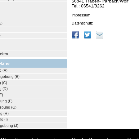
56841 Traben-Trarbach/Wolf
Tel.: 06541/9262
Impressum
Datenschutz
6)
)
..
ken ...
 Nähe
g (A)
mgebung (B)
 (C)
g (D)
E)
ung (F)
ebung (G)
g (H)
g (I)
mgebung (J)
mgebung (K)
gebung (L)