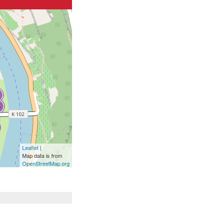
Leaflet
|
Map data is from
OpenStreetMap.org