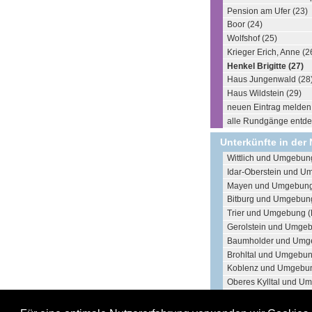
Pension am Ufer (23)
Boor (24)
Wolfshof (25)
Krieger Erich, Anne (2
Henkel Brigitte (27)
Haus Jungenwald (28
Haus Wildstein (29)
neuen Eintrag melden .
alle Rundgänge entdec
Unterkünfte in der
Wittlich und Umgebun
Idar-Oberstein und U
Mayen und Umgebung
Bitburg und Umgebun
Trier und Umgebung (
Gerolstein und Umgeb
Baumholder und Umg
Brohltal und Umgebun
Koblenz und Umgebun
Oberes Kylltal und U
Bad Kreuznach und U
Sankt Wendel und Um