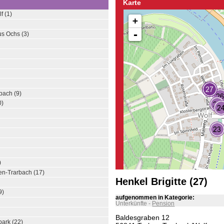
Karte
f (1)
+
-
s Ochs (3)
bach (9)
0)
)
n-Trarbach (17)
Henkel Brigitte (27)
9)
aufgenommen in Kategorie:
Unterkünfte
-
Pension
Baldesgraben 12
ark (22)