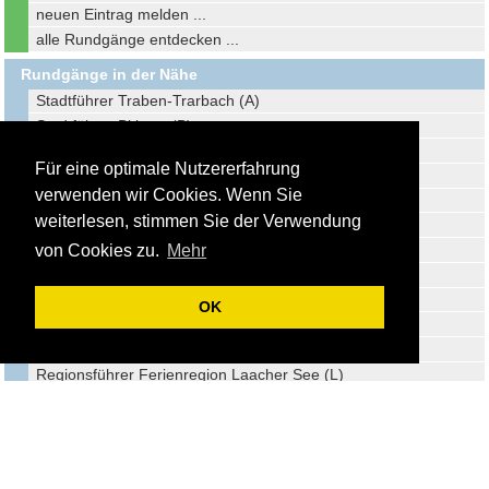
neuen Eintrag melden ...
alle Rundgänge entdecken ...
Rundgänge in der Nähe
Stadtführer Traben-Trarbach (A)
Stadtführer Bitburg (B)
Regionsführer Gerolstein (C)
Für eine optimale Nutzererfahrung
Stadtführer Trier (D)
verwenden wir Cookies. Wenn Sie
Stadtführer Idar Oberstein (E)
weiterlesen, stimmen Sie der Verwendung
Stadtführer Mayen (F)
Regionsführer Oberes Kylltal (G)
von Cookies zu.
Mehr
Stadtführer Saarburg (H)
Regionsführer Baumholder (I)
OK
Reiseführer Losheim am See (J)
Regionsführer VG Brohltal (K)
Regionsführer Ferienregion Laacher See (L)
Stadtführer Mettlach (M)
Regionsführer VG Loreley (N)
Stadtführer Sankt Wendel (O)
Stadtführer Merzig (P)