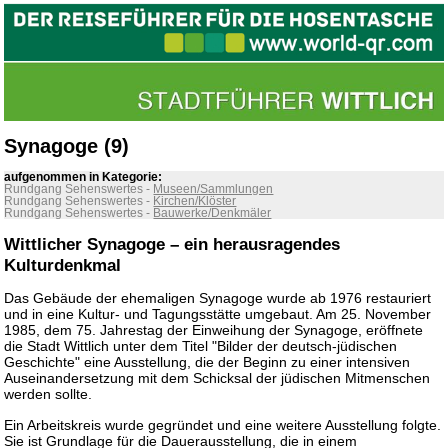
Synagoge (9)
aufgenommen in Kategorie:
Rundgang Sehenswertes
-
Museen/Sammlungen
Rundgang Sehenswertes
-
Kirchen/Klöster
Rundgang Sehenswertes
-
Bauwerke/Denkmäler
Wittlicher Synagoge – ein herausragendes
Kulturdenkmal
Das Gebäude der ehemaligen Synagoge wurde ab 1976 restauriert
und in eine Kultur- und Tagungsstätte umgebaut. Am 25. November
1985, dem 75. Jahrestag der Einweihung der Synagoge, eröffnete
die Stadt Wittlich unter dem Titel "Bilder der deutsch-jüdischen
Geschichte" eine Ausstellung, die der Beginn zu einer intensiven
Auseinandersetzung mit dem Schicksal der jüdischen Mitmenschen
werden sollte.
Ein Arbeitskreis wurde gegründet und eine weitere Ausstellung folgte.
Sie ist Grundlage für die Dauerausstellung, die in einem