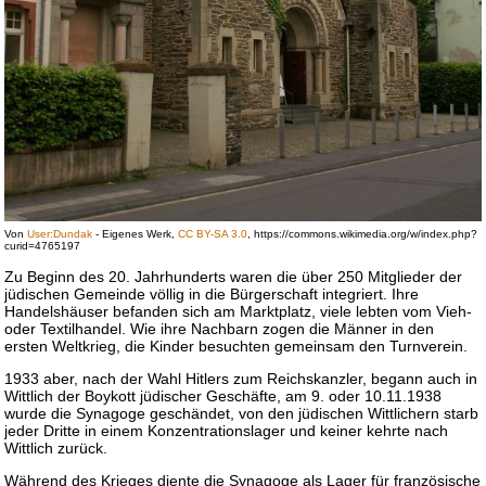
Von
User:Dundak
-
Eigenes Werk
,
CC BY-SA 3.0
, https://commons.wikimedia.org/w/index.php?
curid=4765197
Zu Beginn des 20. Jahrhunderts waren die über 250 Mitglieder der
jüdischen Gemeinde völlig in die Bürgerschaft integriert. Ihre
Handelshäuser befanden sich am Marktplatz, viele lebten vom Vieh-
oder Textilhandel. Wie ihre Nachbarn zogen die Männer in den
ersten Weltkrieg, die Kinder besuchten gemeinsam den Turnverein.
1933 aber, nach der Wahl Hitlers zum Reichskanzler, begann auch in
Wittlich der Boykott jüdischer Geschäfte, am 9. oder 10.11.1938
wurde die Synagoge geschändet, von den jüdischen Wittlichern starb
jeder Dritte in einem Konzentrationslager und keiner kehrte nach
Wittlich zurück.
Während des Krieges diente die Synagoge als Lager für französische