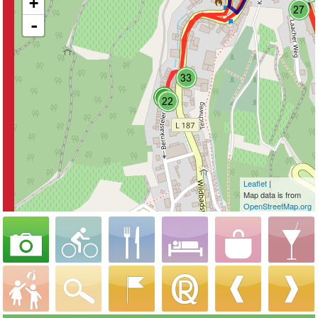
+
-
Leaflet
|
Map data is from
OpenStreetMap.org