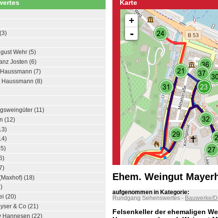
ertes
Karte
+
-
(3)
gust Wehr (5)
anz Josten (6)
. Haussmann (7)
. Haussmann (8)
ngsweingüter (11)
n (12)
13)
14)
15)
6)
7)
Ehem. Weingut Mayerh
Maxhof) (18)
)
aufgenommen in Kategorie:
i (20)
Rundgang Sehenswertes
-
Bauwerke/D
ayser & Co (21)
Felsenkeller der ehemaligen We
v Hannesen (22)