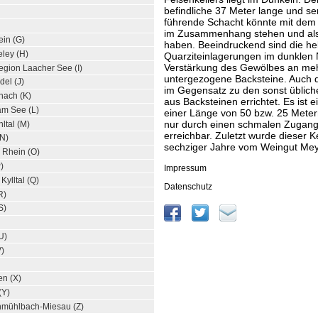
befindliche 37 Meter lange und s
führende Schacht könnte mit dem
im Zusammenhang stehen und als
ein (G)
haben. Beeindruckend sind die he
ley (H)
Quarziteinlagerungen im dunklen 
Verstärkung des Gewölbes an meh
egion Laacher See (I)
untergezogene Backsteine. Auch 
del (J)
im Gegensatz zu den sonst üblic
nach (K)
aus Backsteinen errichtet. Es ist e
am See (L)
einer Länge von 50 bzw. 25 Metern
nur durch einen schmalen Zugang
ltal (M)
erreichbar. Zuletzt wurde dieser K
(N)
sechziger Jahre vom Weingut Meye
 Rhein (O)
)
Impressum
ylltal (Q)
Datenschutz
R)
S)
U)
V)
en (X)
(Y)
hmühlbach-Miesau (Z)