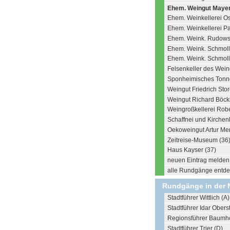
Ehem. Weingut Mayer
Ehem. Weinkellerei Os
Ehem. Weinkellerei Pa
Ehem. Weink. Rudowsk
Ehem. Weink. Schmoll
Ehem. Weink. Schmoll
Felsenkeller des Wein
Sponheimisches Tonn
Weingut Friedrich Stor
Weingut Richard Böck
Weingroßkellerei Robe
Schaffnei und Kirchenk
Oekoweingut Artur Me
Zeitreise-Museum (36
Haus Kayser (37)
neuen Eintrag melden .
alle Rundgänge entdec
Rundgänge in der 
Stadtführer Wittlich (A)
Stadtführer Idar Oberst
Regionsführer Baumho
Stadtführer Trier (D)