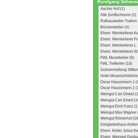
Rundgang Sehensw
Aacher Hof (1)
Alte Zunftscheune (2)
Rathauskeller Traben 
Brückenkeller (4)
Ehem. Weinkellerei Au
Ehem. Weinkellerei Fr
Ehem. Weinkellerei L
Ehem. Weinkellerei W
FWL Moselkeller (9)
FWL Tiefkeller (10)
Gutsverwaltung Stiftu
Hotel Moselschlößche
Oscar Haussmann 1 (
Oscar Haussmann 2 (
Weingut Carl Dinkel (
Weingut Carl Emert (1
Weingut Emil Franz (1
Weingut Max Wagner (
Weingut Römerhof (19
Dreigiebelhaus-Kellere
Ehem. Keller Julius K
Ehem. Weingut Gusta