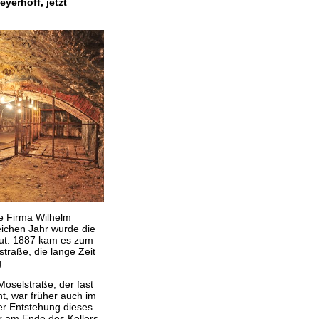
erhoff, jetzt
e Firma Wilhelm
ichen Jahr wurde die
baut. 1887 kam es zum
straße, die lange Zeit
.
Moselstraße, der fast
ht, war früher auch im
er Entstehung dieses
er am Ende des Kellers