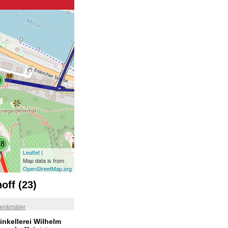
Leaflet
|
Map data is from
OpenStreetMap.org
off (23)
enkmäler
inkellerei Wilhelm