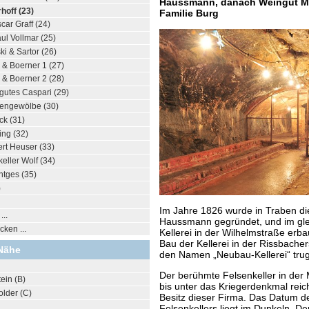
Haussmann, danach Weingut Mey
hoff (23)
Familie Burg
car Graff (24)
ul Vollmar (25)
i & Sartor (26)
 & Boerner 1 (27)
 & Boerner 2 (28)
gutes Caspari (29)
engewölbe (30)
ck (31)
ing (32)
rt Heuser (33)
eller Wolf (34)
ntges (35)
)
Im Jahre 1826 wurde in Traben di
..
Haussmann gegründet, und im gle
ken ...
Kellerei in der Wilhelmstraße er
Bau der Kellerei in der Rissbacher
Nähe
den Namen „Neubau-Kellerei“ trug
Der berühmte Felsenkeller in der 
ein (B)
bis unter das Kriegerdenkmal reic
lder (C)
Besitz dieser Firma. Das Datum d
Felsenkellers liegt im Dunkeln. D