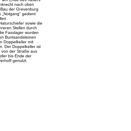
enkrecht nach oben
 Bau der Grevenburg
 „Notgang“ gedient
llen
Naturschiefer sowie die
reren Stellen durch
die Fasslager wurden
hen Buntsandsteinen
in Doppelkeller mit
. Der Doppelkeller ist
 von der Straße aus
eller bis Ende der
rhoff genutzt.