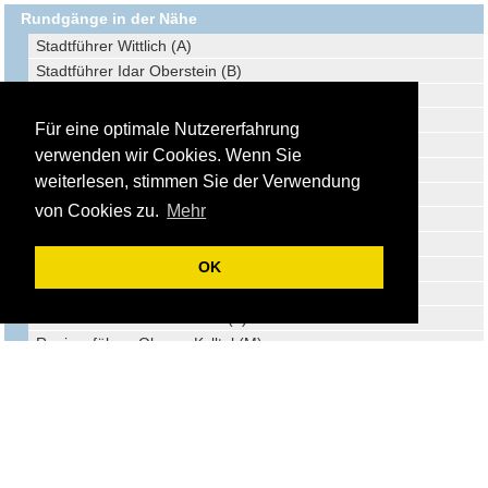
Rundgänge in der Nähe
Stadtführer Wittlich (A)
Stadtführer Idar Oberstein (B)
Stadtführer Mayen (C)
Stadtführer Trier (D)
Für eine optimale Nutzererfahrung
Stadtführer Bitburg (E)
verwenden wir Cookies. Wenn Sie
Regionsführer Gerolstein (F)
weiterlesen, stimmen Sie der Verwendung
Regionsführer Baumholder (G)
von Cookies zu.
Mehr
Regionsführer VG Loreley (H)
Regionsführer Ferienregion Laacher See (I)
OK
Regionsführer VG Brohltal (J)
Stadtführer Koblenz (K)
Stadtführer Bad Kreuznach (L)
Regionsführer Oberes Kylltal (M)
Stadtführer Bingen am Rhein (N)
Stadtführer Saarburg (O)
Stadtführer Sankt Wendel (P)
Reiseführer Losheim am See (Q)
Stadtführer Neuwied (R)