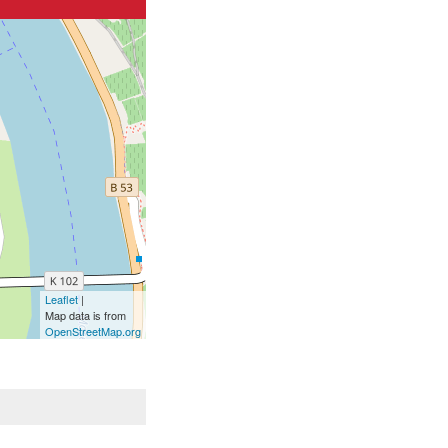
Leaflet
|
Map data is from
OpenStreetMap.org