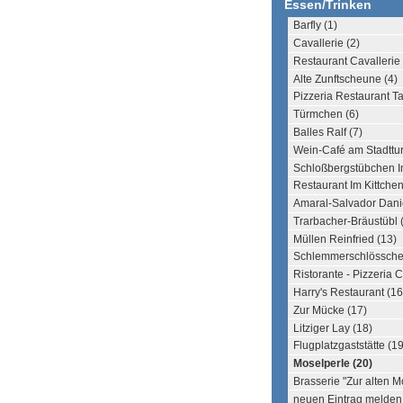
Essen/Trinken
Barfly (1)
Cavallerie (2)
Restaurant Cavallerie 
Alte Zunftscheune (4)
Pizzeria Restaurant T
Türmchen (6)
Balles Ralf (7)
Wein-Café am Stadttur
Schloßbergstübchen In
Restaurant Im Kittchen
Amaral-Salvador Danie
Trarbacher-Bräustübl 
Müllen Reinfried (13)
Schlemmerschlössch
Ristorante - Pizzeria 
Harry's Restaurant (16
Zur Mücke (17)
Litziger Lay (18)
Flugplatzgaststätte (19
Moselperle (20)
Brasserie "Zur alten M
neuen Eintrag melden .