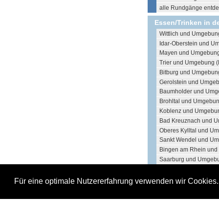
alle Rundgänge entdec
Essen/Trinken in d
Wittlich und Umgebun
Idar-Oberstein und U
Mayen und Umgebung
Trier und Umgebung (
Bitburg und Umgebung
Gerolstein und Umgeb
Baumholder und Umg
Brohltal und Umgebun
Koblenz und Umgebun
Bad Kreuznach und U
Oberes Kylltal und U
Sankt Wendel und Um
Bingen am Rhein und
Saarburg und Umgebu
Neuwied und Umgebu
Losheim am See und 
Für eine optimale Nutzererfahrung verwenden wir Cookies
Bad Ems und Umgebu
Lebach und Umgebun
Ottweiler und Umgebu
Mettlach und Umgebun