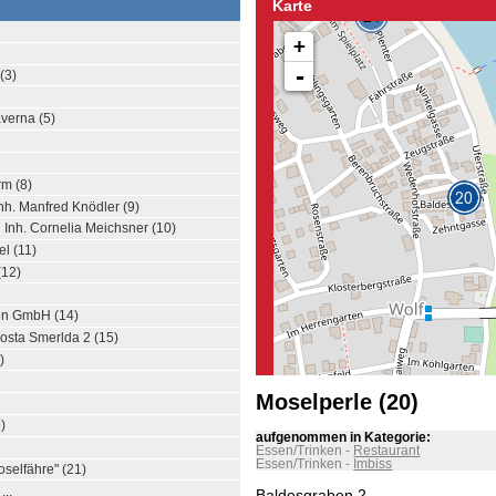
Karte
+
-
(3)
averna (5)
m (8)
h. Manfred Knödler (9)
 Inh. Cornelia Meichsner (10)
l (11)
(12)
en GmbH (14)
Costa Smerlda 2 (15)
)
Moselperle (20)
)
aufgenommen in Kategorie:
Essen/Trinken
-
Restaurant
Essen/Trinken
-
Imbiss
oselfähre" (21)
..
Baldesgraben 2