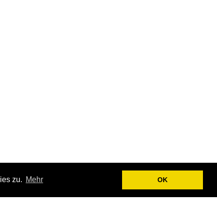
ies zu.
Mehr
OK