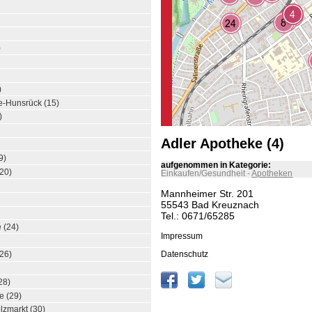
)
)
-Hunsrück (15)
)
Adler Apotheke (4)
9)
aufgenommen in Kategorie:
20)
Einkaufen/Gesundheit
-
Apotheken
Mannheimer Str. 201
55543 Bad Kreuznach
Tel.: 0671/65285
 (24)
Impressum
Datenschutz
26)
28)
e (29)
zmarkt (30)