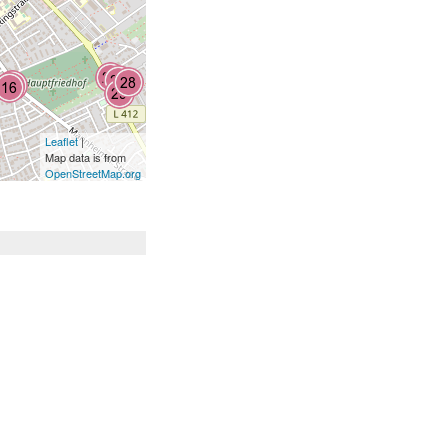
Leaflet
|
Map data is from
OpenStreetMap.org