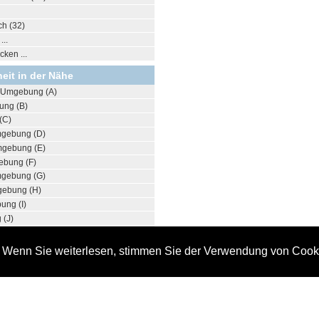
ch (32)
..
ken ...
eit in der Nähe
 Umgebung (A)
ung (B)
(C)
mgebung (D)
mgebung (E)
bung (F)
gebung (G)
ebung (H)
ng (I)
 (J)
 (K)
 Umgebung (L)
. Wenn Sie weiterlesen, stimmen Sie der Verwendung von Cook
ng (M)
gebung (N)
ung (O)
ung (P)
 und Umgebung (Q)