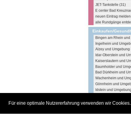
JET-Tankstelle (31)
E center Bad Kreuzna
neuen Eintrag melden .
alle Rundgänge entdec
Einkaufen/Gesundh
Bingen am Rhein und
Ingelheim und Umgeb
Alzey und Umgebung 
Idar-Oberstein und U
Kaiserslautern und U
Baumholder und Umge
Bad Dürkheim und Um
Wachenheim und Umg
Gönnheim und Umgebu
Idstein und Umgebung
Lorsch und Umgebung
Traben-Trarbach und
Für eine optimale Nutzererfahrung verwenden wir Cookies
Bad Ems und Umgebu
Ludwigshafen und Um
Bensheim und Umgeb
Darmstadt und Umgeb
Neustadt Weinstraße