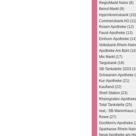
RegioMarkt Nahe (8)
Beirut Markt (9)
HypoVereinsbank (10)
Commerzbank AG (11
Rosen Apotheke (12)
Faust-Apotheke (13)
Einhorn-Apotheke (14
Volksbank Rhein-Nahe
Apotheke Am Bühl (16
Mix Markt (17)
Targobank (18)
SB-Tankstelle 3203 (1
Schwanen-Apotheke (
Kur-Apotheke (21)
Kaufland (22)
Shell Station (23)
Rheingrafen-Apotheke
Total Tankstelle (25)
real,- SB-Warenhaus (
Rewe (27)
DocMorris-Apotheke (
Sparkasse Rhein-Nah
Neue Apotheke am Hol