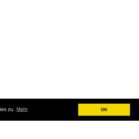
ies zu.
Mehr
OK