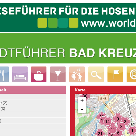
eit
Karte
+
 (2)
-
(3)
)