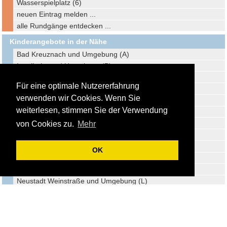
Wasserspielplatz (6)
neuen Eintrag melden ...
alle Rundgänge entdecken ...
Kinderangebote in der Nähe
Bad Kreuznach und Umgebung (A)
Ingelheim und Umgebung (B)
Bingen am Rhein und Umgebung (C)
Für eine optimale Nutzererfahrung
Bad Dürkheim und Umgebung (D)
verwenden wir Cookies. Wenn Sie
Lorsch und Umgebung (E)
weiterlesen, stimmen Sie der Verwendung
Bensheim und Umgebung (F)
Ludwigshafen und Umgebung (G)
von Cookies zu.
Mehr
Mannheim und Umgebung (H)
Darmstadt und Umgebung (I)
OK
Hemsbach und Umgebung (J)
Kaiserslautern und Umgebung (K)
Neustadt Weinstraße und Umgebung (L)
Weinheim und Umgebung (M)
Otterstadt und Umgebung (N)
Speyer und Umgebung (O)