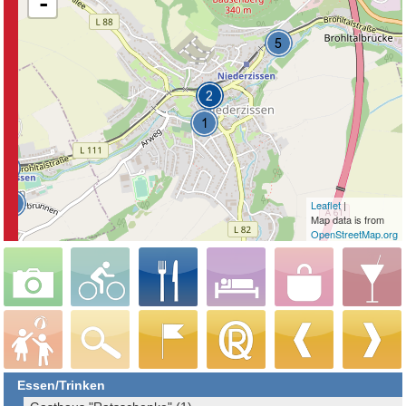
-
Leaflet
|
Map data is from
OpenStreetMap.org
Essen/Trinken