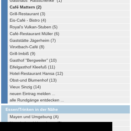
Gasthaus "Ratsschenke" (1)
Café Mattern (2)
Grill-Restaurant (3)
Eis-Café - Bistro (4)
Royal's Vulkan-Stuben (5)
Café-Restaurant Müller (6)
Gaststätte Jägerheim (7)
Vinxtbach-Café (8)
Grill-Imbiß (9)
Gasthof "Bergweiler" (10)
Eifelgasthof Kleefuß (11)
Hotel-Restaurant Hansa (12)
Obst-und Blumenhof (13)
Vieux Sinzig (14)
neuen Eintrag melden ...
alle Rundgänge entdecken ...
Essen/Trinken in der Nähe
Mayen und Umgebung (A)
Neuwied und Umgebung (B)
Wachtberg und Umgebung (C)