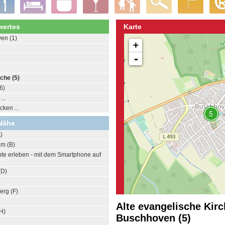
ertes
Karte
en (1)
+
-
che (5)
6)
..
ken ...
Nähe
)
im (B)
te erleben - mit dem Smartphone auf
(D)
erg (F)
Alte evangelische Kirc
H)
Buschhoven (5)