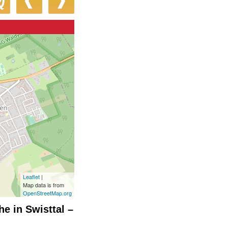
Leaflet
|
Map data is from
OpenStreetMap.org
he in Swisttal –