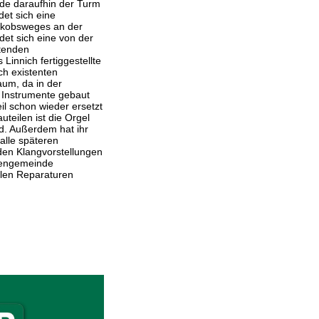
de daraufhin der Turm
det sich eine
akobsweges an der
det sich eine von der
utenden
Linnich fertiggestellte
ch existenten
um, da in der
 Instrumente gebaut
il schon wieder ersetzt
teilen ist die Orgel
d. Außerdem hat ihr
alle späteren
en Klangvorstellungen
chengemeinde
blen Reparaturen