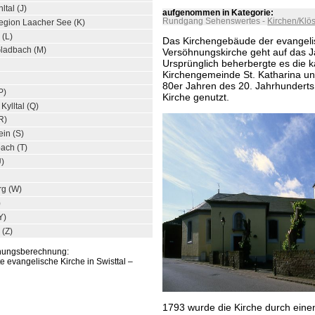
tal (J)
aufgenommen in Kategorie:
Rundgang Sehenswertes
-
Kirchen/Klös
egion Laacher See (K)
 (L)
Das Kirchengebäude der evangel
Gladbach (M)
Versöhnungskirche geht auf das J
Ursprünglich beherbergte es die k
Kirchengemeinde St. Katharina und
80er Jahren des 20. Jahrhunderts
P)
Kirche genutzt.
ylltal (Q)
R)
ein (S)
ach (T)
U)
rg (W)
)
Y)
 (Z)
rnungsberechnung:
te evangelische Kirche in Swisttal –
1793 wurde die Kirche durch ein