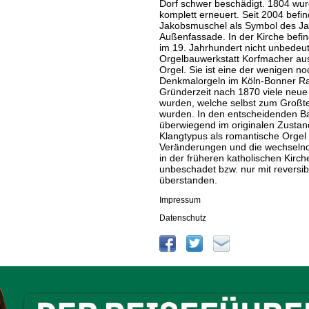
Dorf schwer beschädigt. 1804 wur
komplett erneuert. Seit 2004 befin
Jakobsmuschel als Symbol des J
Außenfassade. In der Kirche befin
im 19. Jahrhundert nicht unbede
Orgelbauwerkstatt Korfmacher aus 
Orgel. Sie ist eine der wenigen no
Denkmalorgeln im Köln-Bonner Ra
Gründerzeit nach 1870 viele neue
wurden, welche selbst zum Großte
wurden. In den entscheidenden Bau
überwiegend im originalen Zustan
Klangtypus als romantische Orgel 
Veränderungen und die wechselnd
in der früheren katholischen Kir
unbeschadet bzw. nur mit reversi
überstanden.
Impressum
Datenschutz