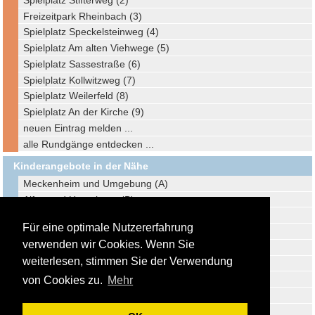
Freizeitpark Rheinbach (3)
Spielplatz Speckelsteinweg (4)
Spielplatz Am alten Viehwege (5)
Spielplatz Sassestraße (6)
Spielplatz Kollwitzweg (7)
Spielplatz Weilerfeld (8)
Spielplatz An der Kirche (9)
neuen Eintrag melden ...
alle Rundgänge entdecken ...
Kinderangebote in der Nähe
Meckenheim und Umgebung (A)
Alfter und Umgebung (B)
Bonn und Umgebung (C)
Für eine optimale Nutzererfahrung
Bornheim und Umgebung (D)
verwenden wir Cookies. Wenn Sie
Wachtberg und Umgebung (E)
weiterlesen, stimmen Sie der Verwendung
Brühl und Umgebung (F)
Siegburg und Umgebung (G)
von Cookies zu.
Mehr
Kerpen und Umgebung (H)
Düren und Umgebung (I)