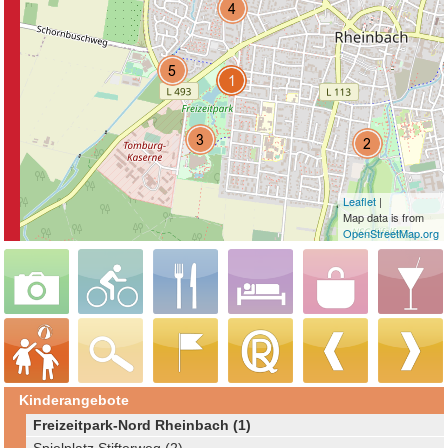
Leaflet
|
Map data is from
OpenStreetMap.org
Kinderangebote
Freizeitpark-Nord Rheinbach (1)
Spielplatz Stifterweg (2)