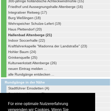
300-jährige holländische Achteckwindmühle (15)
Friedhof und Aussegnungshalle Altenberge (16)
Integrativer Reitweg (17)
Burg Weßlingen (18)
Wehrspeicher Schulze-Lefert (19)
Haus Plettendorf (20)
Hallenbad Altenberge (21)
Indoor Soccerhalle (22)
Kraftfahrerkapelle "Madonna der Landstraße" (23)
Hohler Baum (24)
Grinkenquelle (25)
Kulturwerkstatt Altenberge (26)
neuen Eintrag melden ...
alle Rundgänge entdecken ...
Rundgänge in der Nähe
Stadtführer Emsdetten (A)
Stadtführer Münster (B)
Stadtführer Ibbenbüren (C)
Für eine optimale Nutzererfahrung
Stadtführer Warendorf (D)
verwenden wir Cookies. Wenn Sie
Stadtführer Datteln (E)