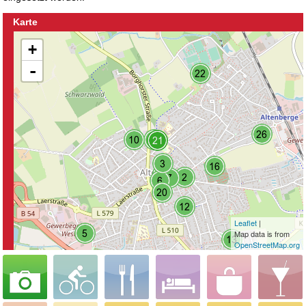
Karte
+
-
Leaflet
|
Map data is from
OpenStreetMap.org